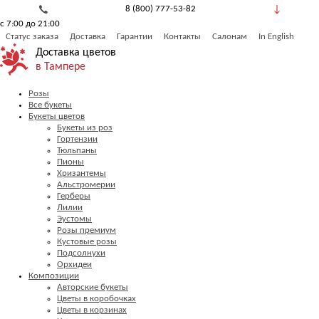
8 (800) 777-53-82
с 7:00 до 21:00
Обратный звонок
Статус заказа
Доставка
Гарантии
Контакты
Салонам
In English
Доставка цветов
в Тампере
Розы
Все букеты
Букеты цветов
Букеты из роз
Гортензии
Тюльпаны
Пионы
Хризантемы
Альстромерии
Герберы
Лилии
Эустомы
Розы премиум
Кустовые розы
Подсолнухи
Орхидеи
Композиции
Авторские букеты
Цветы в коробочках
Цветы в корзинах