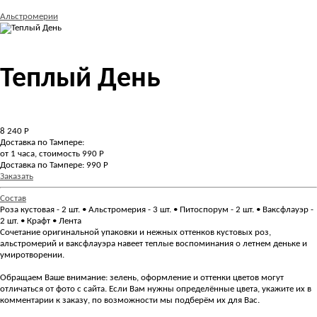
Альстромерии
Теплый День
8 240
Р
Доставка по Тампере:
от 1 часа, стоимость 990 Р
Доставка по Тампере: 990 Р
Заказать
Состав
Роза кустовая - 2 шт. • Альстромерия - 3 шт. • Питоспорум - 2 шт. • Ваксфлауэр -
2 шт. • Крафт • Лента
Сочетание оригинальной упаковки и нежных оттенков кустовых роз,
альстромерий и ваксфлауэра навеет теплые воспоминания о летнем деньке и
умиротворении.
Обращаем Ваше внимание: зелень, оформление и оттенки цветов могут
отличаться от фото с сайта. Если Вам нужны определённые цвета, укажите их в
комментарии к заказу, по возможности мы подберём их для Вас.