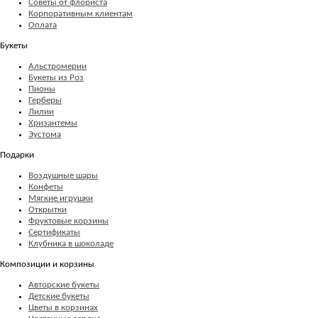
Советы от флориста
Корпоративным клиентам
Оплата
Букеты
Альстромерии
Букеты из Роз
Пионы
Герберы
Лилии
Хризантемы
Эустома
Подарки
Воздушные шары
Конфеты
Мягкие игрушки
Открытки
Фруктовые корзины
Сертификаты
Клубника в шоколаде
Композиции и корзины
Авторские букеты
Детские букеты
Цветы в корзинах