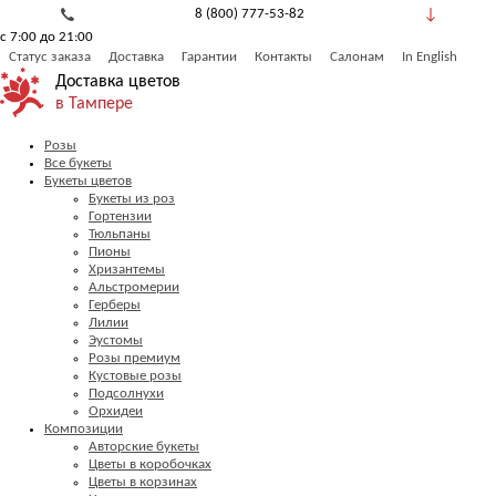
8 (800) 777-53-82
с 7:00 до 21:00
Обратный звонок
Статус заказа
Доставка
Гарантии
Контакты
Салонам
In English
Доставка цветов
в Тампере
Розы
Все букеты
Букеты цветов
Букеты из роз
Гортензии
Тюльпаны
Пионы
Хризантемы
Альстромерии
Герберы
Лилии
Эустомы
Розы премиум
Кустовые розы
Подсолнухи
Орхидеи
Композиции
Авторские букеты
Цветы в коробочках
Цветы в корзинах