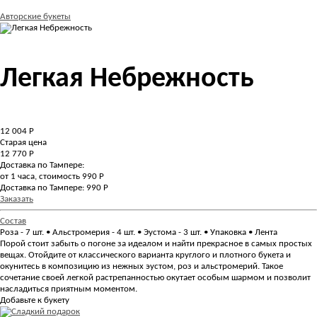
Авторские букеты
Легкая Небрежность
12 004
Р
Старая цена
12 770 Р
Доставка по Тампере:
от 1 часа, стоимость 990 Р
Доставка по Тампере: 990 Р
Заказать
Состав
Роза - 7 шт. • Альстромерия - 4 шт. • Эустома - 3 шт. • Упаковка • Лента
Порой стоит забыть о погоне за идеалом и найти прекрасное в самых простых
вещах. Отойдите от классического варианта круглого и плотного букета и
окунитесь в композицию из нежных эустом, роз и альстромерий. Такое
сочетание своей легкой растрепанностью окутает особым шармом и позволит
насладиться приятным моментом.
Добавьте к букету