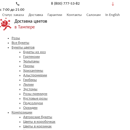
8 (800) 777-53-82
с 7:00 до 21:00
Обратный звонок
Статус заказа
Доставка
Гарантии
Контакты
Салонам
In English
Доставка цветов
в Тампере
Розы
Все букеты
Букеты цветов
Букеты из роз
Гортензии
Тюльпаны
Пионы
Хризантемы
Альстромерии
Герберы
Лилии
Эустомы
Розы премиум
Кустовые розы
Подсолнухи
Орхидеи
Композиции
Авторские букеты
Цветы в коробочках
Цветы в корзинах