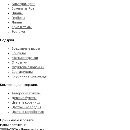
Альстромерии
Букеты из Роз
Пионы
Герберы
Лилии
Хризантемы
Эустома
Подарки
Воздушные шары
Конфеты
Мягкие игрушки
Открытки
Фруктовые корзины
Сертификаты
Клубника в шоколаде
Композиции и корзины
Авторские букеты
Детские букеты
Цветы в корзинах
Цветочные сердца
Цветы в коробочках
Принимаем к оплате
Наши партнеры:
2009–2026 «
flowers-sib.ru
»