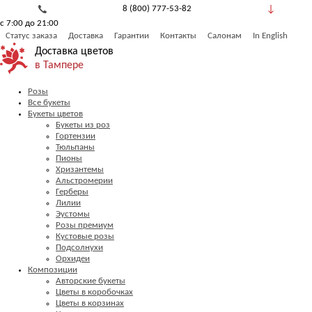
8 (800) 777-53-82
с 7:00 до 21:00
Обратный звонок
Статус заказа
Доставка
Гарантии
Контакты
Салонам
In English
Доставка цветов
в Тампере
Розы
Все букеты
Букеты цветов
Букеты из роз
Гортензии
Тюльпаны
Пионы
Хризантемы
Альстромерии
Герберы
Лилии
Эустомы
Розы премиум
Кустовые розы
Подсолнухи
Орхидеи
Композиции
Авторские букеты
Цветы в коробочках
Цветы в корзинах